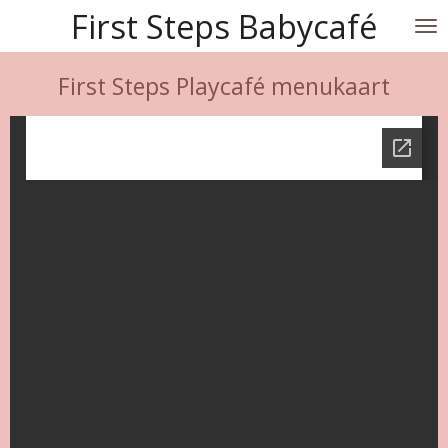
First Steps Babycafé
Ga
direct
naar
First Steps Playcafé menukaart
de
hoofdinhoud